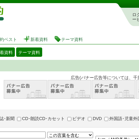
図書館 蔵書検索・予約システム
ロ
ー
約ベスト
新着資料
テーマ資料
着資料
テーマ資料
。 広告(バナー広告等については、千葉市が推奨
誌･新聞
CD･朗読CD･カセット
ビデオ
DVD
外国語･児童外