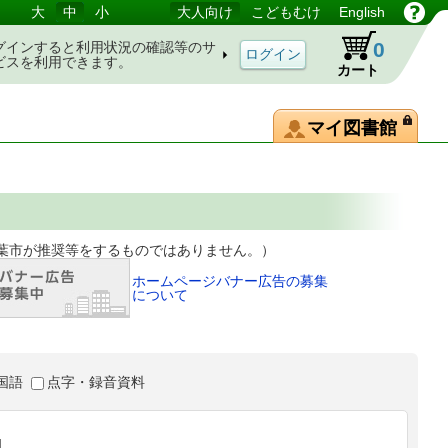
大
中
小
大人向け
こどもむけ
English
0
グインすると利用状況の確認等のサ
ビスを利用できます。
カート
マイ図書館
等をするものではありません。）
ホームページバナー広告の募集
について
国語
点字・録音資料