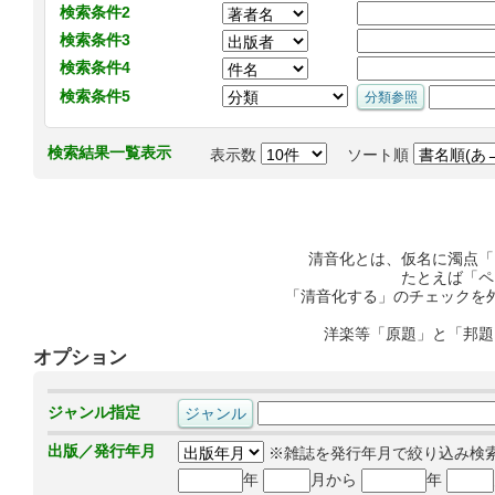
検索条件2
検索条件3
検索条件4
検索条件5
検索結果一覧表示
表示数
ソート順
清音化とは、仮名に濁点「
たとえば「ペ
「清音化する」のチェックを
洋楽等「原題」と「邦題
オプション
ジャンル指定
出版／発行年月
※雑誌を発行年月で絞り込み検
年
月から
年