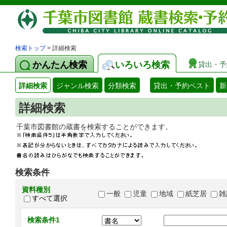
検索トップ
> 詳細検索
かんたん検索
いろいろ検索
貸出・予
詳細検索
ジャンル検索
分類検索
貸出・予約ベスト
新
詳細検索
千葉市図書館の蔵書を検索することができます
検索条件
資料種別
一般
児童
地域
紙芝居
雑
すべて選択
検索条件1