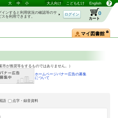
大
中
小
大人向け
こどもむけ
English
0
グインすると利用状況の確認等のサ
ビスを利用できます。
カート
マイ図書館
等をするものではありません。）
ホームページバナー広告の募集
について
国語
点字・録音資料