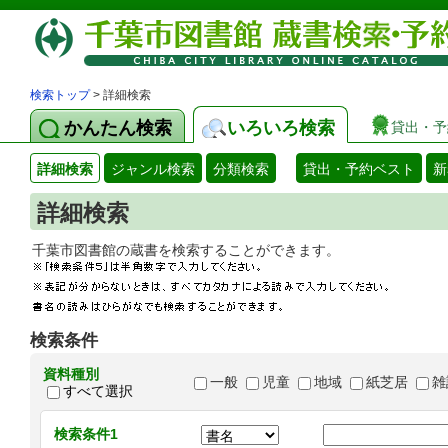
検索トップ
> 詳細検索
かんたん検索
いろいろ検索
貸出・予
詳細検索
ジャンル検索
分類検索
貸出・予約ベスト
新
詳細検索
千葉市図書館の蔵書を検索することができます
検索条件
資料種別
一般
児童
地域
紙芝居
雑
すべて選択
検索条件1