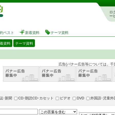
図書館 蔵書検索・予約システム
ロ
ー
約ベスト
新着資料
テーマ資料
着資料
テーマ資料
。 広告(バナー広告等については、千葉市が推奨
誌･新聞
CD･朗読CD･カセット
ビデオ
DVD
外国語･児童外