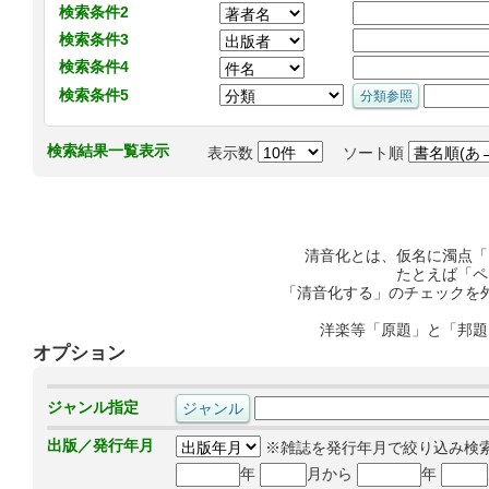
検索条件2
検索条件3
検索条件4
検索条件5
検索結果一覧表示
表示数
ソート順
清音化とは、仮名に濁点「
たとえば「ペ
「清音化する」のチェックを
洋楽等「原題」と「邦題
オプション
ジャンル指定
出版／発行年月
※雑誌を発行年月で絞り込み検
年
月から
年