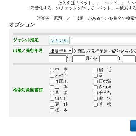
たとえば「ペット」、「ベッド」、「ヘ
「清音化する」のチェックを外して「ペット」を検索す
洋楽等「原題」と「邦題」があるものを曲名で検索
オプション
ジャンル指定
出版／発行年月
※雑誌を発行年月で絞り込み検
年
月から
年
中 央
稲 毛
みやこ
緑
花団地
西都賀
生 浜
さつき
検索対象図書館
幕 張
千草台
緑が丘
磯 辺
更 科
若 松
桜 木