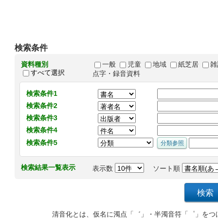
検索条件
資料種別
一般
児童
地域
紙芝居
雑
すべて選択
点字・録音資料
検索条件1
検索条件2
検索条件3
検索条件4
検索条件5
検索結果一覧表示
表示数
ソート順
清音化とは、仮名に濁点「゛」・半濁音符「゜」をつ