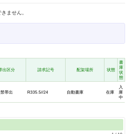
できません。
書
庫
帯出区分
請求記号
配架場所
状態
状
態
入
禁帯出
R335.5//24
自動書庫
在庫
庫
中