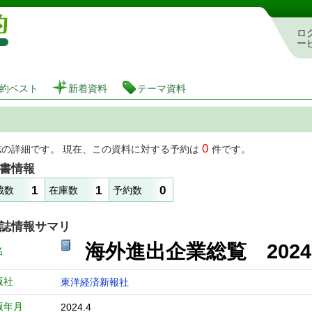
図書館 蔵書検索・予約システム
ロ
ー
約ベスト
新着資料
テーマ資料
0
誌の詳細です。 現在、この資料に対する予約は
件です。
書情報
1
1
0
蔵数
在庫数
予約数
誌情報サマリ
海外進出企業総覧 2024国別編
名
版社
東洋経済新報社
版年月
2024.4