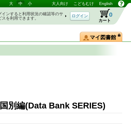
大
中
小
大人向け
こどもむけ
English
0
グインすると利用状況の確認等のサ
ビスを利用できます。
カート
マイ図書館
(Data Bank SERIES)