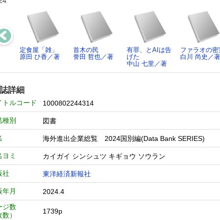
24
定食屋「雑」
首木の民
有罪、とAIは告
ファラオの密
原田 ひ香／著
誉田 哲也／著
げた
白川 尚史／
中山 七里／著
誌詳細
イトルコード
1000802244314
誌種別
図書
名
海外進出企業総覧 2024国別編(Data Bank SERIES)
名ヨミ
カイガイ シンシュツ キギョウ ソウラン
版社
東洋経済新報社
版年月
2024.4
ージ数
1739p
枚数）