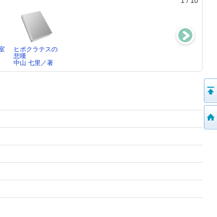
1
/
10
室
ヒポクラテスの
京都ものがたり
オパールの炎
暮しの手帖 第3
著
悲嘆
の道
桐野 夏生／著
世紀・第4世
中山 七里／著
彬子女王／著
紀・第…