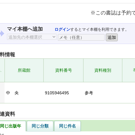
※この書誌は予約
マイ本棚へ追加
ログイン
するとマイ本棚を利用できます。
料情報
.
所蔵館
資料番号
資料種別
中 央
9105946495
参考
連資料
同じ出版年
同じ分類
同じ件名