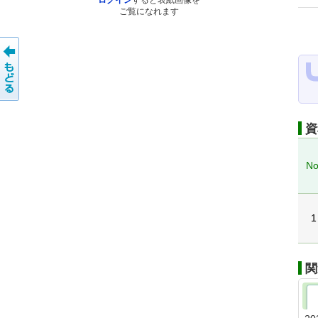
ログイン
すると表紙画像を
ご覧になれます
資
No
1
関