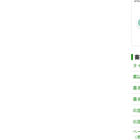
20
書
タ
書
書
書
出
出
ペ
（