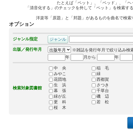
たとえば「ペット」、「ベッド」、「ヘ
「清音化する」のチェックを外して「ペット」を検索す
洋楽等「原題」と「邦題」があるものを曲名で検索
オプション
ジャンル指定
出版／発行年月
※雑誌を発行年月で絞り込み検
年
月から
年
中 央
稲 毛
みやこ
緑
花団地
西都賀
生 浜
さつき
検索対象図書館
幕 張
千草台
緑が丘
磯 辺
更 科
若 松
桜 木