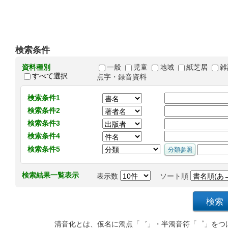
検索条件
資料種別
一般
児童
地域
紙芝居
雑
すべて選択
点字・録音資料
検索条件1
検索条件2
検索条件3
検索条件4
検索条件5
検索結果一覧表示
表示数
ソート順
清音化とは、仮名に濁点「゛」・半濁音符「゜」をつ