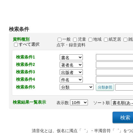
検索条件
資料種別
一般
児童
地域
紙芝居
雑
すべて選択
点字・録音資料
検索条件1
検索条件2
検索条件3
検索条件4
検索条件5
検索結果一覧表示
表示数
ソート順
清音化とは、仮名に濁点「゛」・半濁音符「゜」をつ