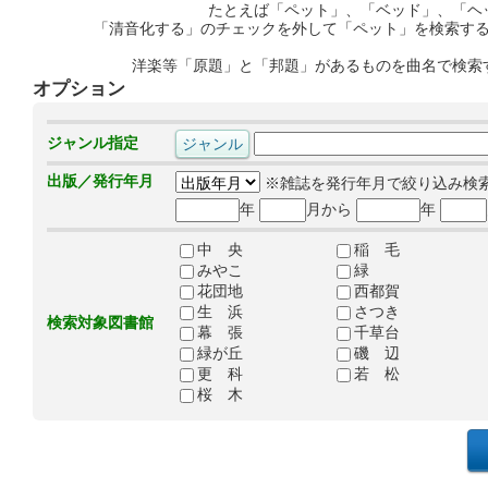
たとえば「ペット」、「ベッド」、「ヘ
「清音化する」のチェックを外して「ペット」を検索す
洋楽等「原題」と「邦題」があるものを曲名で検索
オプション
ジャンル指定
出版／発行年月
※雑誌を発行年月で絞り込み検
年
月から
年
中 央
稲 毛
みやこ
緑
花団地
西都賀
生 浜
さつき
検索対象図書館
幕 張
千草台
緑が丘
磯 辺
更 科
若 松
桜 木