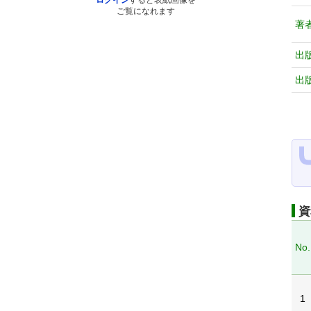
ログイン
すると表紙画像を
ご覧になれます
著
出
出
資
No.
1