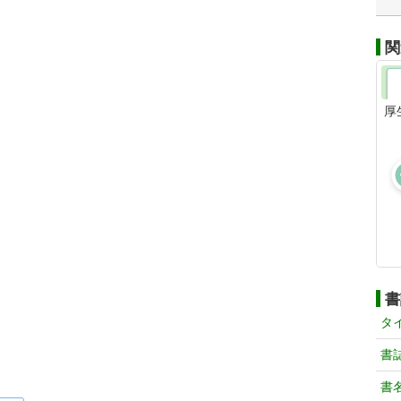
関
厚
書
タ
書
書