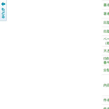
書
著
出
出
ペ
（
大
IS
番
分
内
件
件