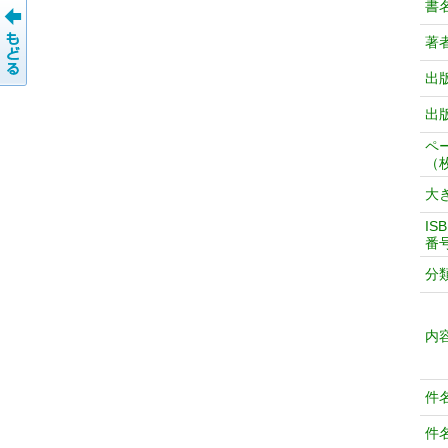
書
著
出
出
ペ
（
大
IS
番
分
内
件
件