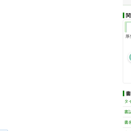
関
厚
書
タ
書
書