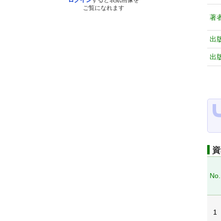
ログイン
すると表紙画像を
ご覧になれます
著
出
出
資
No.
1