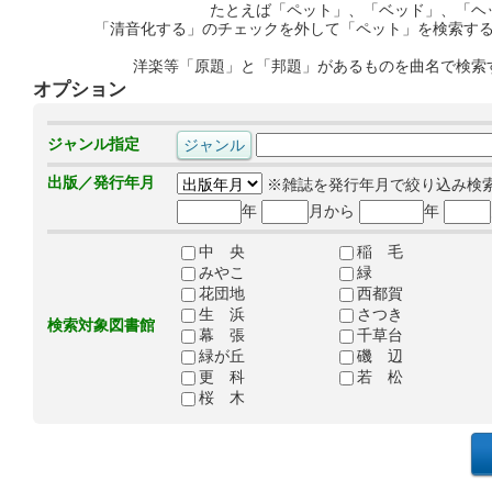
たとえば「ペット」、「ベッド」、「ヘ
「清音化する」のチェックを外して「ペット」を検索す
洋楽等「原題」と「邦題」があるものを曲名で検索
オプション
ジャンル指定
出版／発行年月
※雑誌を発行年月で絞り込み検
年
月から
年
中 央
稲 毛
みやこ
緑
花団地
西都賀
生 浜
さつき
検索対象図書館
幕 張
千草台
緑が丘
磯 辺
更 科
若 松
桜 木