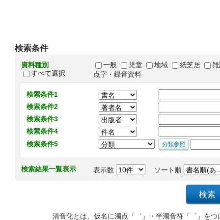
検索条件
資料種別
一般
児童
地域
紙芝居
雑
すべて選択
点字・録音資料
検索条件1
検索条件2
検索条件3
検索条件4
検索条件5
検索結果一覧表示
表示数
ソート順
清音化とは、仮名に濁点「゛」・半濁音符「゜」をつ