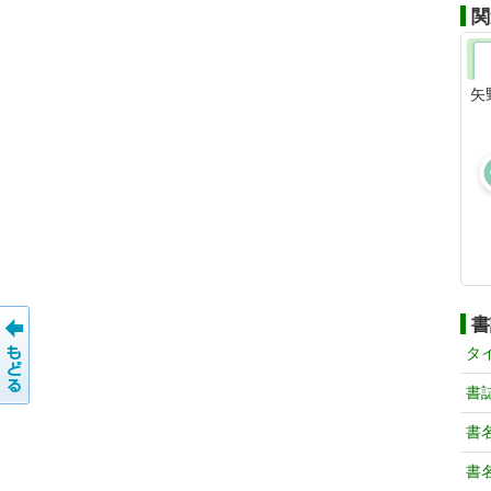
関
矢
書
タ
書
書
書