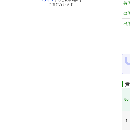
ログイン
すると表紙画像を
著
ご覧になれます
出
出
資
No.
1