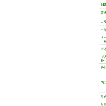
副
著
出
出
ペ
（
大
IS
番
分
内
件
形