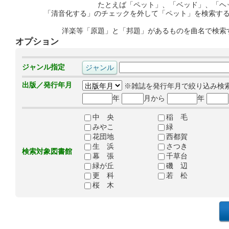
たとえば「ペット」、「ベッド」、「ヘ
「清音化する」のチェックを外して「ペット」を検索す
洋楽等「原題」と「邦題」があるものを曲名で検索
オプション
ジャンル指定
出版／発行年月
※雑誌を発行年月で絞り込み検
年
月から
年
中 央
稲 毛
みやこ
緑
花団地
西都賀
生 浜
さつき
検索対象図書館
幕 張
千草台
緑が丘
磯 辺
更 科
若 松
桜 木