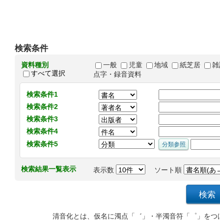
検索条件
資料種別
一般
児童
地域
紙芝居
雑
すべて選択
点字・録音資料
検索条件1
検索条件2
検索条件3
検索条件4
検索条件5
検索結果一覧表示
表示数
ソート順
清音化とは、仮名に濁点「゛」・半濁音符「゜」をつ