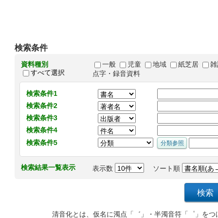
検索条件
資料種別
一般
児童
地域
紙芝居
雑
すべて選択
点字・録音資料
検索条件1
検索条件2
検索条件3
検索条件4
検索条件5
検索結果一覧表示
表示数
ソート順
清音化とは、仮名に濁点「゛」・半濁音符「゜」をつ