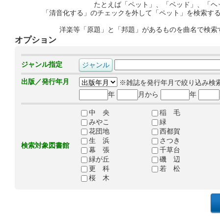
たとえば「ペット」、「ベッド」、「ヘ
「清音化する」のチェックを外して「ペット」を検索す
洋楽等「原題」と「邦題」があるものを曲名で検索
オプション
ジャンル指定
出版／発行年月
※雑誌を発行年月で絞り込み検
年
月から
年
中 央
稲 毛
みやこ
緑
花団地
西都賀
生 浜
さつき
検索対象図書館
幕 張
千草台
緑が丘
磯 辺
更 科
若 松
桜 木