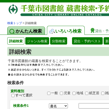
検索トップ
> 詳細検索
かんたん検索
いろいろ検索
貸出・予
詳細検索
ジャンル検索
分類検索
貸出・予約ベスト
新
詳細検索
千葉市図書館の蔵書を検索することができます
検索条件
資料種別
一般
児童
地域
紙芝居
雑
すべて選択
検索条件1