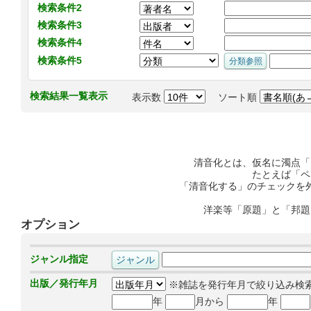
検索条件2
検索条件3
検索条件4
検索条件5
検索結果一覧表示
表示数
ソート順
清音化とは、仮名に濁点「
たとえば「ペ
「清音化する」のチェックを
洋楽等「原題」と「邦題
オプション
ジャンル指定
出版／発行年月
※雑誌を発行年月で絞り込み検
年
月から
年