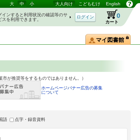
大
中
小
大人向け
こどもむけ
English
0
グインすると利用状況の確認等のサ
ビスを利用できます。
カート
マイ図書館
等をするものではありません。）
ホームページバナー広告の募集
について
国語
点字・録音資料