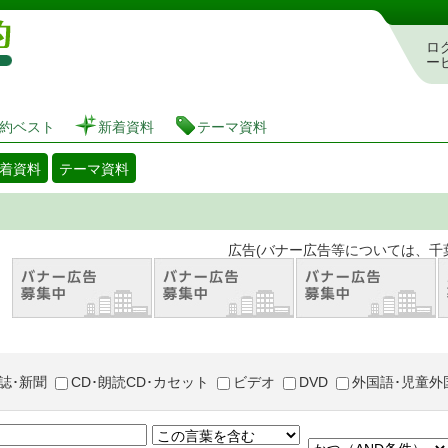
図書館 蔵書検索・予約システム
ロ
ー
約ベスト
新着資料
テーマ資料
着資料
テーマ資料
。 広告(バナー広告等については、千葉市が推奨
誌･新聞
CD･朗読CD･カセット
ビデオ
DVD
外国語･児童外