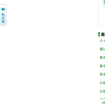
書
タ
書
書
書
著
出
出
ペ
（