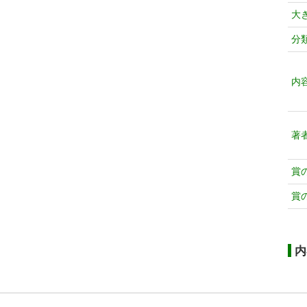
大
分
内
著
賞
賞
内