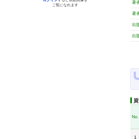
ログイン
すると表紙画像を
著
ご覧になれます
著
出
出
資
No.
1