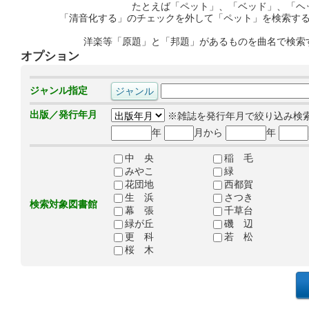
たとえば「ペット」、「ベッド」、「ヘ
「清音化する」のチェックを外して「ペット」を検索す
洋楽等「原題」と「邦題」があるものを曲名で検索
オプション
ジャンル指定
出版／発行年月
※雑誌を発行年月で絞り込み検
年
月から
年
中 央
稲 毛
みやこ
緑
花団地
西都賀
生 浜
さつき
検索対象図書館
幕 張
千草台
緑が丘
磯 辺
更 科
若 松
桜 木