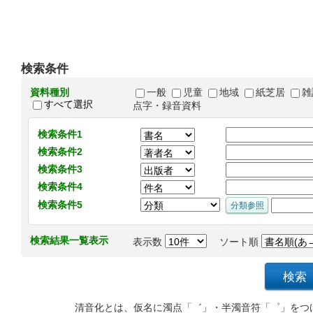
検索条件
資料種別
一般
児童
地域
紙芝居
雑
すべて選択
点字・録音資料
検索条件1
検索条件2
検索条件3
検索条件4
検索条件5
検索結果一覧表示
表示数
ソート順
清音化とは、仮名に濁点「゛」・半濁音符「゜」をつ