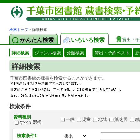
検索トップ
> 詳細検索
かんたん検索
いろいろ検索
貸出・予
詳細検索
ジャンル検索
分類検索
貸出・予約ベスト
新
詳細検索
千葉市図書館の蔵書を検索することができます
検索条件
資料種別
一般
児童
地域
紙芝居
雑
すべて選択
検索条件1