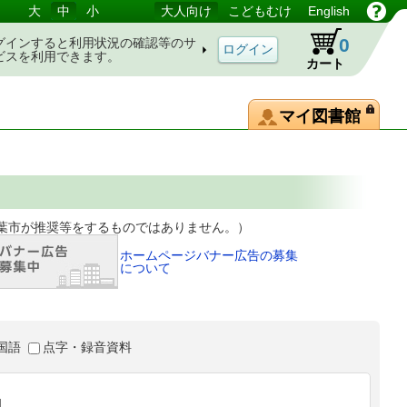
大
中
小
大人向け
こどもむけ
English
0
グインすると利用状況の確認等のサ
ビスを利用できます。
カート
マイ図書館
等をするものではありません。）
ホームページバナー広告の募集
について
国語
点字・録音資料