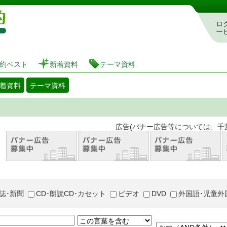
図書館 蔵書検索・予約システム
ロ
ー
約ベスト
新着資料
テーマ資料
着資料
テーマ資料
。 広告(バナー広告等については、千葉市が推奨
誌･新聞
CD･朗読CD･カセット
ビデオ
DVD
外国語･児童外