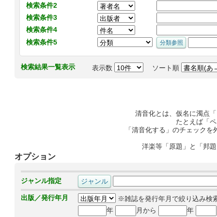
検索条件2
検索条件3
検索条件4
検索条件5
検索結果一覧表示
表示数
ソート順
清音化とは、仮名に濁点「
たとえば「ペ
「清音化する」のチェックを
洋楽等「原題」と「邦題
オプション
ジャンル指定
出版／発行年月
※雑誌を発行年月で絞り込み検
年
月から
年