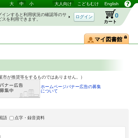
大
中
小
大人向け
こどもむけ
English
0
グインすると利用状況の確認等のサ
ビスを利用できます。
カート
マイ図書館
等をするものではありません。）
ホームページバナー広告の募集
について
国語
点字・録音資料