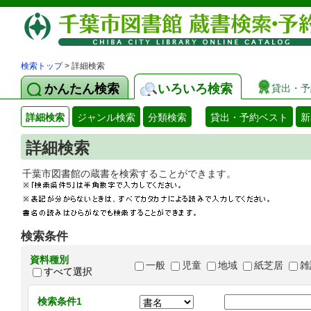
検索トップ
> 詳細検索
かんたん検索
いろいろ検索
貸出・予
詳細検索
ジャンル検索
分類検索
貸出・予約ベスト
新
詳細検索
千葉市図書館の蔵書を検索することができます
検索条件
資料種別
一般
児童
地域
紙芝居
雑
すべて選択
検索条件1