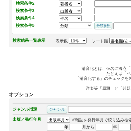
検索条件2
検索条件3
検索条件4
検索条件5
検索結果一覧表示
表示数
ソート順
清音化とは、仮名に濁点「
たとえば「ペ
「清音化する」のチェックを
洋楽等「原題」と「邦題
オプション
ジャンル指定
出版／発行年月
※雑誌を発行年月で絞り込み検
年
月から
年