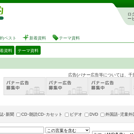
図書館 蔵書検索・予約システム
ロ
ー
約ベスト
新着資料
テーマ資料
着資料
テーマ資料
。 広告(バナー広告等については、千葉市が推奨
誌･新聞
CD･朗読CD･カセット
ビデオ
DVD
外国語･児童外