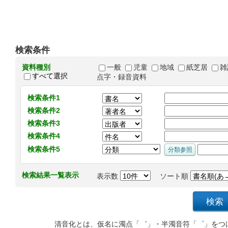
検索条件
資料種別
一般
児童
地域
紙芝居
雑
すべて選択
点字・録音資料
検索条件1
検索条件2
検索条件3
検索条件4
検索条件5
検索結果一覧表示
表示数
ソート順
清音化とは、仮名に濁点「゛」・半濁音符「゜」をつ