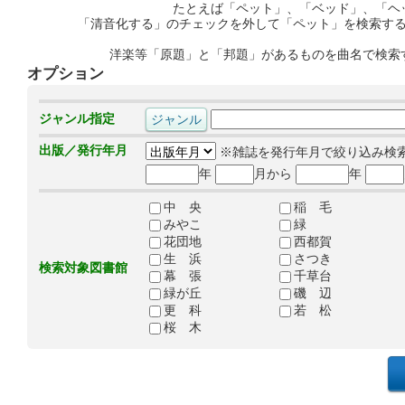
たとえば「ペット」、「ベッド」、「ヘ
「清音化する」のチェックを外して「ペット」を検索す
洋楽等「原題」と「邦題」があるものを曲名で検索
オプション
ジャンル指定
出版／発行年月
※雑誌を発行年月で絞り込み検
年
月から
年
中 央
稲 毛
みやこ
緑
花団地
西都賀
生 浜
さつき
検索対象図書館
幕 張
千草台
緑が丘
磯 辺
更 科
若 松
桜 木