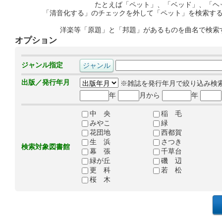
たとえば「ペット」、「ベッド」、「ヘ
「清音化する」のチェックを外して「ペット」を検索す
洋楽等「原題」と「邦題」があるものを曲名で検索
オプション
ジャンル指定
出版／発行年月
※雑誌を発行年月で絞り込み検
年
月から
年
中 央
稲 毛
みやこ
緑
花団地
西都賀
生 浜
さつき
検索対象図書館
幕 張
千草台
緑が丘
磯 辺
更 科
若 松
桜 木