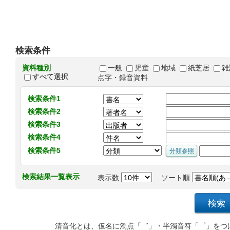
検索条件
資料種別
一般
児童
地域
紙芝居
雑
すべて選択
点字・録音資料
検索条件1
検索条件2
検索条件3
検索条件4
検索条件5
検索結果一覧表示
表示数
ソート順
清音化とは、仮名に濁点「゛」・半濁音符「゜」をつ