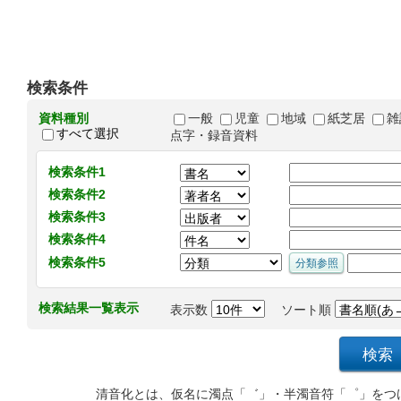
検索条件
資料種別
一般
児童
地域
紙芝居
雑
すべて選択
点字・録音資料
検索条件1
検索条件2
検索条件3
検索条件4
検索条件5
検索結果一覧表示
表示数
ソート順
清音化とは、仮名に濁点「゛」・半濁音符「゜」をつ