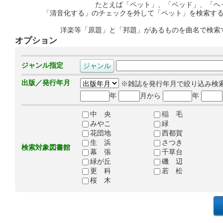
たとえば「ペット」、「ベッド」、「ヘ
「清音化する」のチェックを外して「ペット」を検索す
洋楽等「原題」と「邦題」があるものを曲名で検索
オプション
ジャンル指定
出版／発行年月
※雑誌を発行年月で絞り込み検
年
月から
年
中 央
稲 毛
みやこ
緑
花団地
西都賀
生 浜
さつき
検索対象図書館
幕 張
千草台
緑が丘
磯 辺
更 科
若 松
桜 木