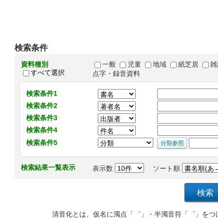
検索条件
資料種別
一般
児童
地域
紙芝居
雑
すべて選択
点字・録音資料
検索条件1
検索条件2
検索条件3
検索条件4
検索条件5
検索結果一覧表示
表示数
ソート順
清音化とは、仮名に濁点「゛」・半濁音符「゜」をつ