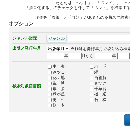
たとえば「ペット」、「ベッド」、「ヘ
「清音化する」のチェックを外して「ペット」を検索す
洋楽等「原題」と「邦題」があるものを曲名で検索
オプション
ジャンル指定
出版／発行年月
※雑誌を発行年月で絞り込み検
年
月から
年
中 央
稲 毛
みやこ
緑
花団地
西都賀
生 浜
さつき
検索対象図書館
幕 張
千草台
緑が丘
磯 辺
更 科
若 松
桜 木