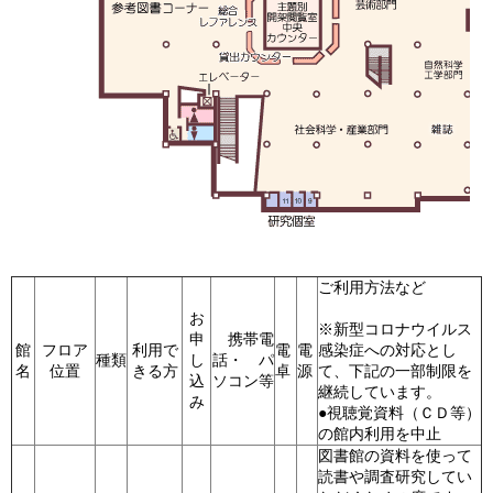
ご利用方法など
お
※新型コロナウイルス
申
携帯電
館
フロア
利用で
電
電
感染症への対応とし
種類
し
話・ パ
名
位置
きる方
卓
源
て、下記の一部制限を
込
ソコン等
継続しています。
み
●視聴覚資料（ＣＤ等）
の館内利用を中止
図書館の資料を使って
読書や調査研究してい