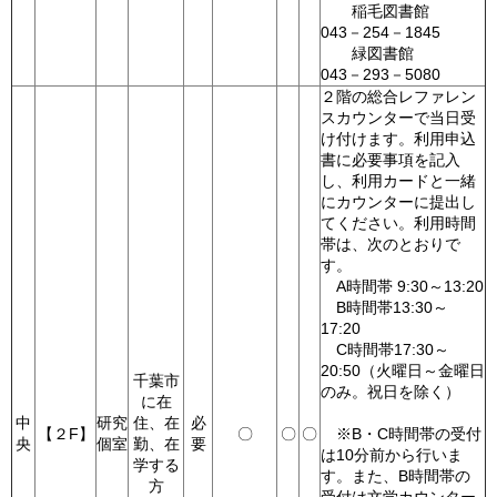
稲毛図書館
043－254－1845
緑図書館
043－293－5080
２階の総合レファレン
スカウンターで当日受
け付けます。利用申込
書に必要事項を記入
し、利用カードと一緒
にカウンターに提出し
てください。利用時間
帯は、次のとおりで
す。
A時間帯 9:30～13:20
B時間帯13:30～
17:20
C時間帯17:30～
20:50（火曜日～金曜日
千葉市
のみ。祝日を除く）
に在
中
研究
住、在
必
【２F】
〇
〇
〇
※B・C時間帯の受付
央
個室
勤、在
要
は10分前から行いま
学する
す。また、B時間帯の
方