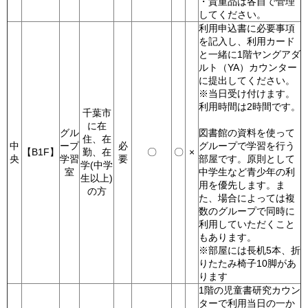
・貴重品は各自で管理
してください。
利用申込書に必要事項
を記入し、利用カード
と一緒に1階ヤングアダ
ルト（YA）カウンター
に提出してください。
※当日受け付けます。
利用時間は2時間です。
千葉市
に在
グル
図書館の資料を使って
住、在
中
ープ
必
グループで学習を行う
【B1F】
勤、在
〇
〇
×
央
学習
要
部屋です。原則として
学(中学
室
中学生など青少年の利
生以上)
用を優先します。ま
の方
た、場合によっては複
数のグループで同時に
利用していただくこと
もあります。
※部屋には長机5本、折
りたたみ椅子10脚があ
ります
1階の児童書研究カウン
ターで利用当日の一か