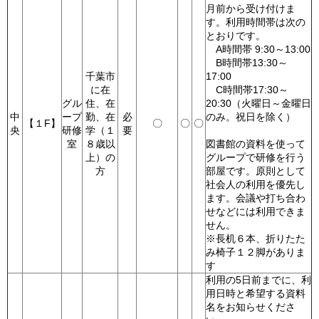
月前から受け付けま
す。利用時間帯は次の
とおりです。
A時間帯 9:30～13:00
B時間帯13:30～
千葉市
17:00
に在
C時間帯17:30～
グル
住、在
20:30（火曜日～金曜日
中
ープ
勤、在
必
のみ。祝日を除く）
【１F】
〇
〇
〇
央
研修
学（１
要
室
８歳以
図書館の資料を使って
上）の
グループで研修を行う
方
部屋です。原則として
社会人の利用を優先し
ます。会議や打ち合わ
せなどには利用できま
せん。
※長机６本、折りたた
み椅子１２脚がありま
す
利用の5日前までに、利
用日時と希望する資料
名をお知らせくださ