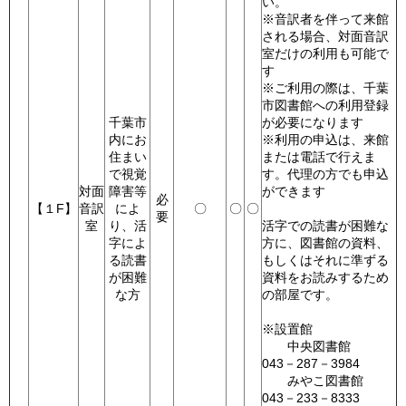
い。
※音訳者を伴って来館
される場合、対面音訳
室だけの利用も可能で
す
※ご利用の際は、千葉
市図書館への利用登録
千葉市
が必要になります
内にお
※利用の申込は、来館
住まい
または電話で行えま
で視覚
す。代理の方でも申込
対面
障害等
ができます
必
【１F】
音訳
によ
〇
〇
〇
要
室
り、活
活字での読書が困難な
字によ
方に、図書館の資料、
る読書
もしくはそれに準ずる
が困難
資料をお読みするため
な方
の部屋です。
※設置館
中央図書館
043－287－3984
みやこ図書館
043－233－8333