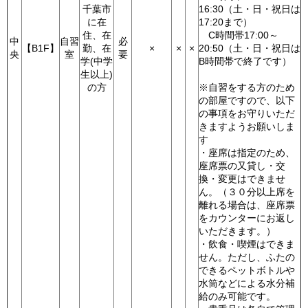
千葉市
16:30（土・日・祝日は
に在
17:20まで）
住、在
C時間帯17:00～
中
自習
必
【B1F】
勤、在
×
×
×
20:50（土・日・祝日は
央
室
要
学(中学
B時間帯で終了です）
生以上)
の方
※自習をする方のため
の部屋ですので、以下
の事項をお守りいただ
きますようお願いしま
す
・座席は指定のため、
座席票の又貸し・交
換・変更はできませ
ん。（３０分以上席を
離れる場合は、座席票
をカウンターにお返し
いただきます。）
・飲食・喫煙はできま
せん。ただし、ふたの
できるペットボトルや
水筒などによる水分補
給のみ可能です。