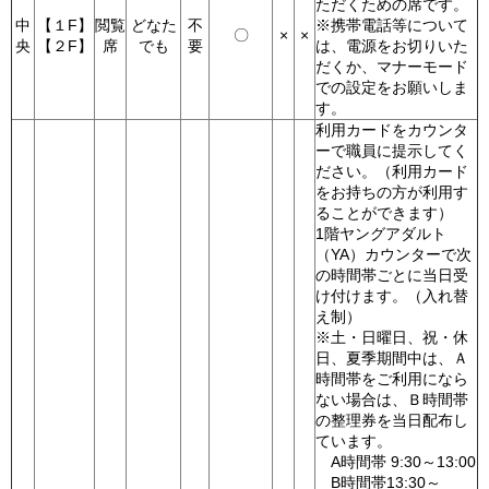
ただくための席です。
中
【１F】
閲覧
どなた
不
※携帯電話等について
〇
×
×
央
【２F】
席
でも
要
は、電源をお切りいた
だくか、マナーモード
での設定をお願いしま
す。
利用カードをカウンタ
ーで職員に提示してく
ださい。（利用カード
をお持ちの方が利用す
ることができます）
1階ヤングアダルト
（YA）カウンターで次
の時間帯ごとに当日受
け付けます。（入れ替
え制）
※土・日曜日、祝・休
日、夏季期間中は、Ａ
時間帯をご利用になら
ない場合は、Ｂ時間帯
の整理券を当日配布し
ています。
A時間帯 9:30～13:00
B時間帯13:30～