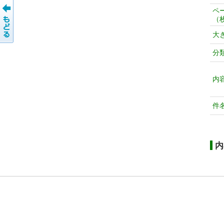
ペ
（
大
分
内
件
内