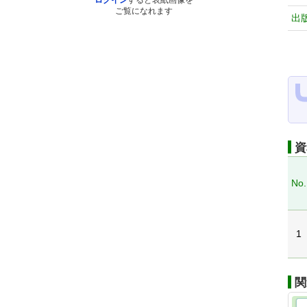
ログイン
すると表紙画像を
ご覧になれます
出
資
No.
1
関