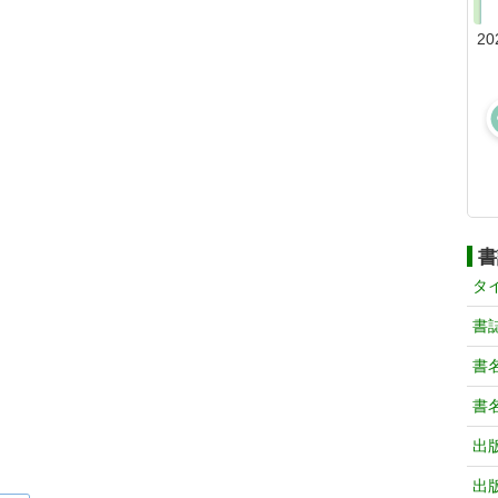
20
書
タ
書
書
書
出
出