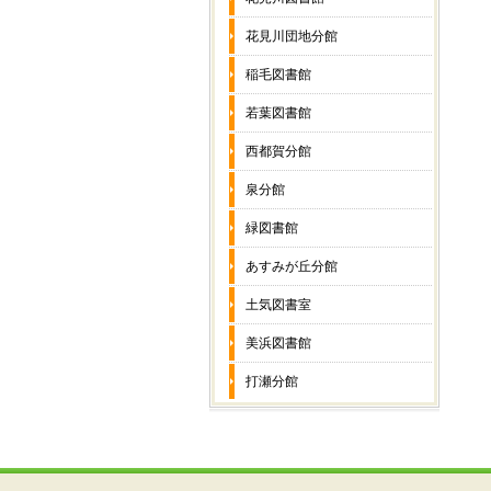
花見川団地分館
稲毛図書館
若葉図書館
西都賀分館
泉分館
緑図書館
あすみが丘分館
土気図書室
美浜図書館
打瀬分館