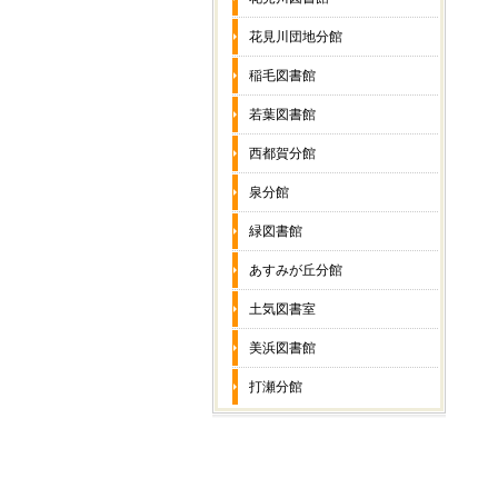
花見川団地分館
稲毛図書館
若葉図書館
西都賀分館
泉分館
緑図書館
あすみが丘分館
土気図書室
美浜図書館
打瀬分館