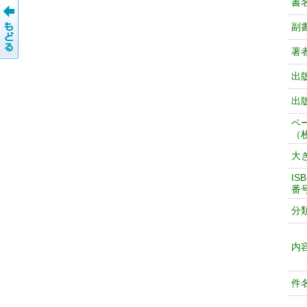
書
副
著
出
出
ペ
（
大
IS
番
分
内
件