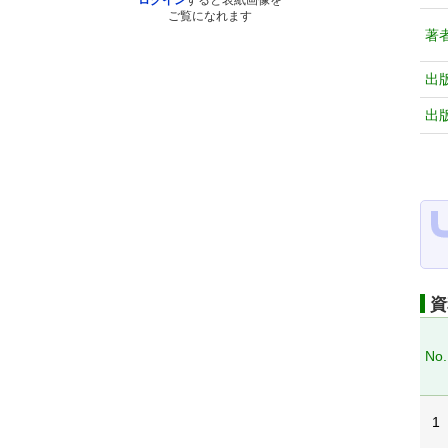
ログイン
すると表紙画像を
ご覧になれます
著
出
出
資
No.
1