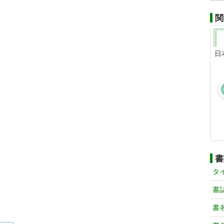
関
日
書
タ
書
書