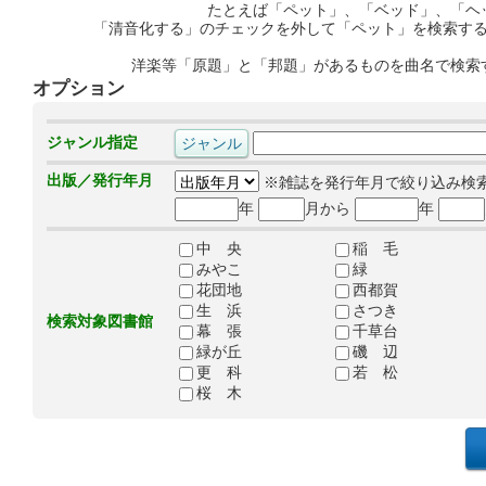
たとえば「ペット」、「ベッド」、「ヘ
「清音化する」のチェックを外して「ペット」を検索す
洋楽等「原題」と「邦題」があるものを曲名で検索
オプション
ジャンル指定
出版／発行年月
※雑誌を発行年月で絞り込み検
年
月から
年
中 央
稲 毛
みやこ
緑
花団地
西都賀
生 浜
さつき
検索対象図書館
幕 張
千草台
緑が丘
磯 辺
更 科
若 松
桜 木