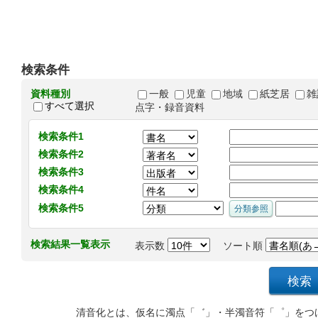
検索条件
資料種別
一般
児童
地域
紙芝居
雑
すべて選択
点字・録音資料
検索条件1
検索条件2
検索条件3
検索条件4
検索条件5
検索結果一覧表示
表示数
ソート順
清音化とは、仮名に濁点「゛」・半濁音符「゜」をつ