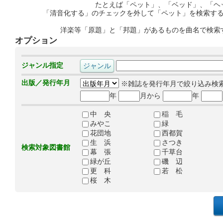
たとえば「ペット」、「ベッド」、「ヘ
「清音化する」のチェックを外して「ペット」を検索す
洋楽等「原題」と「邦題」があるものを曲名で検索
オプション
ジャンル指定
出版／発行年月
※雑誌を発行年月で絞り込み検
年
月から
年
中 央
稲 毛
みやこ
緑
花団地
西都賀
生 浜
さつき
検索対象図書館
幕 張
千草台
緑が丘
磯 辺
更 科
若 松
桜 木