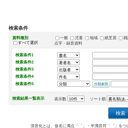
検索条件
資料種別
一般
児童
地域
紙芝居
雑
すべて選択
点字・録音資料
検索条件1
検索条件2
検索条件3
検索条件4
検索条件5
検索結果一覧表示
表示数
ソート順
清音化とは、仮名に濁点「゛」・半濁音符「゜」をつ