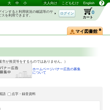
大
中
小
大人向け
こどもむけ
English
0
グインすると利用状況の確認等のサ
ビスを利用できます。
カート
マイ図書館
等をするものではありません。）
ホームページバナー広告の募集
について
国語
点字・録音資料