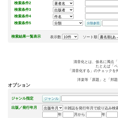
検索条件2
検索条件3
検索条件4
検索条件5
検索結果一覧表示
表示数
ソート順
清音化とは、仮名に濁点「
たとえば「ペ
「清音化する」のチェックを
洋楽等「原題」と「邦題
オプション
ジャンル指定
出版／発行年月
※雑誌を発行年月で絞り込み検
年
月から
年