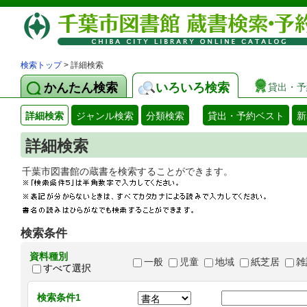
検索トップ
> 詳細検索
かんたん検索
いろいろ検索
貸出・予
詳細検索
ジャンル検索
分類検索
貸出・予約ベスト
新
詳細検索
千葉市図書館の蔵書を検索することができます
検索条件
資料種別
一般
児童
地域
紙芝居
雑
すべて選択
検索条件1