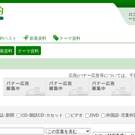
図書館 蔵書検索・予約システム
ロ
ー
約ベスト
新着資料
テーマ資料
着資料
テーマ資料
。 広告(バナー広告等については、千葉市が推奨
誌･新聞
CD･朗読CD･カセット
ビデオ
DVD
外国語･児童外