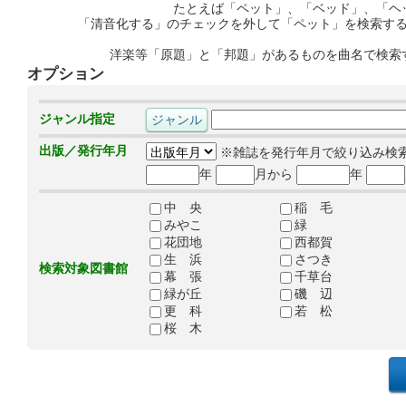
たとえば「ペット」、「ベッド」、「ヘ
「清音化する」のチェックを外して「ペット」を検索す
洋楽等「原題」と「邦題」があるものを曲名で検索
オプション
ジャンル指定
出版／発行年月
※雑誌を発行年月で絞り込み検
年
月から
年
中 央
稲 毛
みやこ
緑
花団地
西都賀
生 浜
さつき
検索対象図書館
幕 張
千草台
緑が丘
磯 辺
更 科
若 松
桜 木