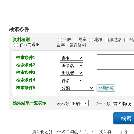
検索条件
資料種別
一般
児童
地域
紙芝居
雑
すべて選択
点字・録音資料
検索条件1
検索条件2
検索条件3
検索条件4
検索条件5
検索結果一覧表示
表示数
ソート順
清音化とは、仮名に濁点「゛」・半濁音符「゜」をつ