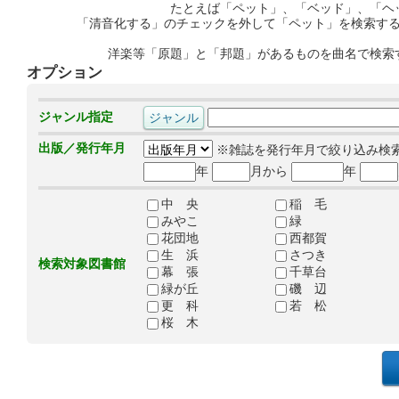
たとえば「ペット」、「ベッド」、「ヘ
「清音化する」のチェックを外して「ペット」を検索す
洋楽等「原題」と「邦題」があるものを曲名で検索
オプション
ジャンル指定
出版／発行年月
※雑誌を発行年月で絞り込み検
年
月から
年
中 央
稲 毛
みやこ
緑
花団地
西都賀
生 浜
さつき
検索対象図書館
幕 張
千草台
緑が丘
磯 辺
更 科
若 松
桜 木