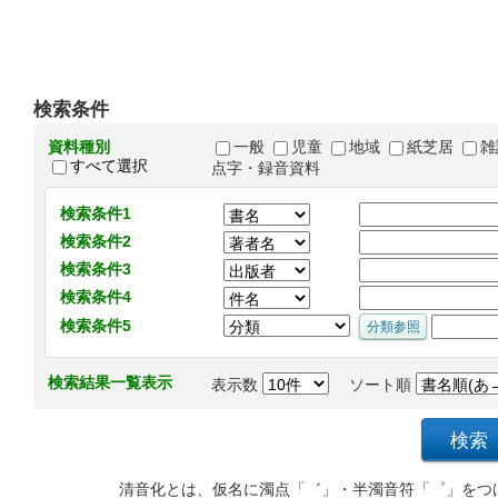
検索条件
資料種別
一般
児童
地域
紙芝居
雑
すべて選択
点字・録音資料
検索条件1
検索条件2
検索条件3
検索条件4
検索条件5
検索結果一覧表示
表示数
ソート順
清音化とは、仮名に濁点「゛」・半濁音符「゜」をつ