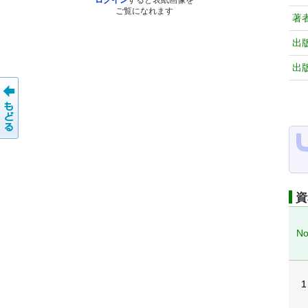
ログイン
すると表紙画像を
ご覧になれます
著
出
出
資
No
1