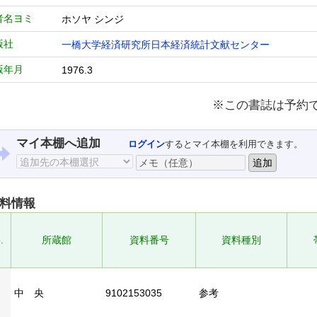
者名ヨミ
ホソヤ シンジ
版社
一橋大学経済研究所日本経済統計文献センター
版年月
1976.3
※この書誌は予約
マイ本棚へ追加
ログイン
するとマイ本棚を利用できます。
料情報
.
所蔵館
資料番号
資料種別
中 央
9102153035
参考