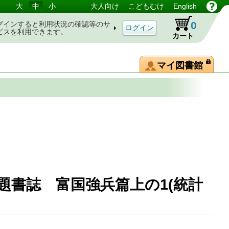
大
中
小
大人向け
こどもむけ
English
0
グインすると利用状況の確認等のサ
ビスを利用できます。
カート
マイ図書館
題書誌 富国強兵篇上の1(統計