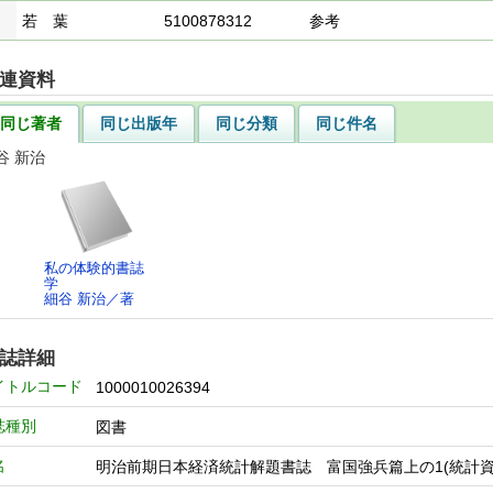
若 葉
5100878312
参考
連資料
同じ著者
同じ出版年
同じ分類
同じ件名
谷 新治
私の体験的書誌
学
細谷 新治／著
誌詳細
イトルコード
1000010026394
誌種別
図書
名
明治前期日本経済統計解題書誌 富国強兵篇上の1(統計資