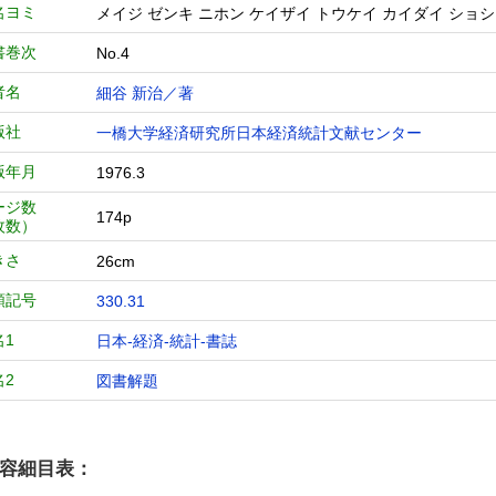
名ヨミ
メイジ ゼンキ ニホン ケイザイ トウケイ カイダイ ショシ
書巻次
No.4
者名
細谷 新治／著
版社
一橋大学経済研究所日本経済統計文献センター
版年月
1976.3
ージ数
174p
枚数）
きさ
26cm
類記号
330.31
名1
日本-経済-統計-書誌
名2
図書解題
容細目表：