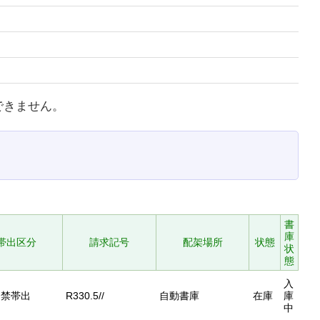
できません。
書
庫
帯出区分
請求記号
配架場所
状態
状
態
入
禁帯出
R330.5//
自動書庫
在庫
庫
中