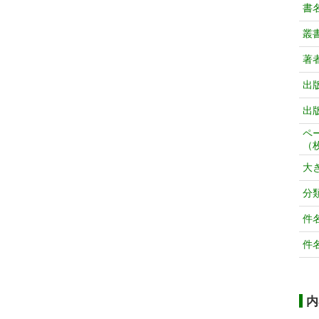
書
叢
著
出
出
ペ
（
大
分
件
件
内