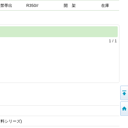
禁帯出
R350//
開 架
在庫
1
/
1
料シリーズ)