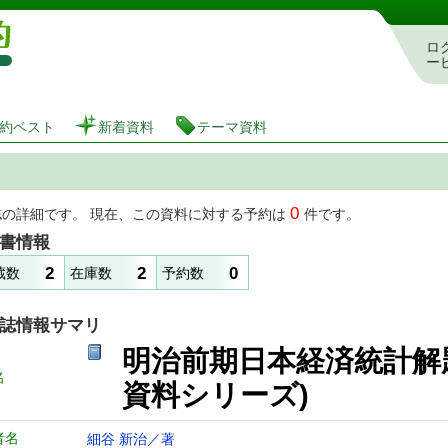
図書館 蔵書検索・予約システム
ロ
ー
約ベスト
新着資料
テーマ資料
0
誌の詳細です。 現在、この資料に対する予約は
件です。
書情報
2
2
0
蔵数
在庫数
予約数
誌情報サマリ
明治前期日本経済統計解
名
資料シリーズ)
者名
細谷 新治／著