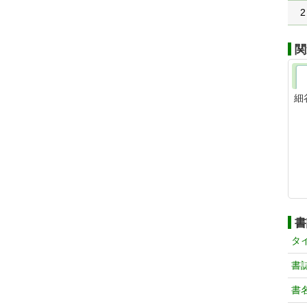
2
関
細
書
タ
書
書