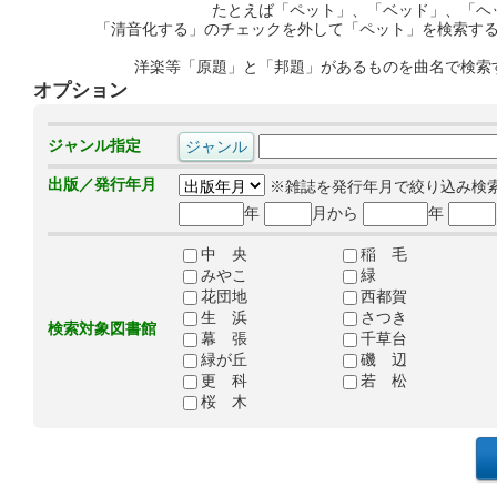
たとえば「ペット」、「ベッド」、「ヘ
「清音化する」のチェックを外して「ペット」を検索す
洋楽等「原題」と「邦題」があるものを曲名で検索
オプション
ジャンル指定
出版／発行年月
※雑誌を発行年月で絞り込み検
年
月から
年
中 央
稲 毛
みやこ
緑
花団地
西都賀
生 浜
さつき
検索対象図書館
幕 張
千草台
緑が丘
磯 辺
更 科
若 松
桜 木