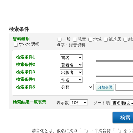
検索条件
資料種別
一般
児童
地域
紙芝居
雑
すべて選択
点字・録音資料
検索条件1
検索条件2
検索条件3
検索条件4
検索条件5
検索結果一覧表示
表示数
ソート順
清音化とは、仮名に濁点「゛」・半濁音符「゜」をつ