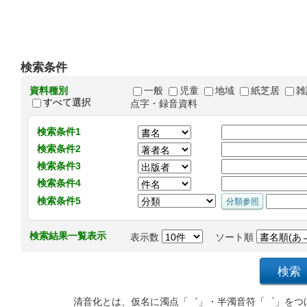
検索条件
資料種別
一般
児童
地域
紙芝居
雑
すべて選択
点字・録音資料
検索条件1
検索条件2
検索条件3
検索条件4
検索条件5
検索結果一覧表示
表示数
ソート順
清音化とは、仮名に濁点「゛」・半濁音符「゜」をつ