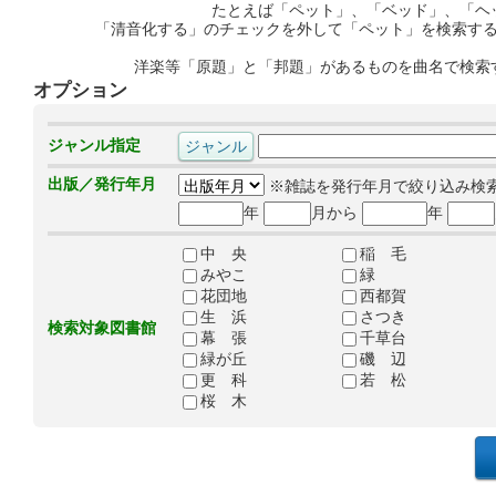
たとえば「ペット」、「ベッド」、「ヘ
「清音化する」のチェックを外して「ペット」を検索す
洋楽等「原題」と「邦題」があるものを曲名で検索
オプション
ジャンル指定
出版／発行年月
※雑誌を発行年月で絞り込み検
年
月から
年
中 央
稲 毛
みやこ
緑
花団地
西都賀
生 浜
さつき
検索対象図書館
幕 張
千草台
緑が丘
磯 辺
更 科
若 松
桜 木