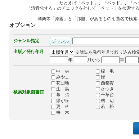
たとえば「ペット」、「ベッド」、「ヘ
「清音化する」のチェックを外して「ペット」を検索す
洋楽等「原題」と「邦題」があるものを曲名で検索
オプション
ジャンル指定
出版／発行年月
※雑誌を発行年月で絞り込み検
年
月から
年
中 央
稲 毛
みやこ
緑
花団地
西都賀
生 浜
さつき
検索対象図書館
幕 張
千草台
緑が丘
磯 辺
更 科
若 松
桜 木