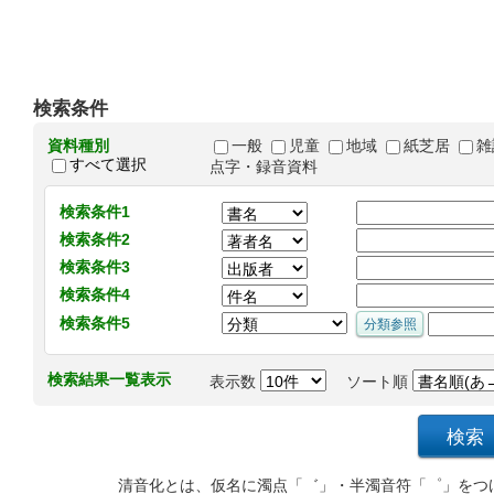
検索条件
資料種別
一般
児童
地域
紙芝居
雑
すべて選択
点字・録音資料
検索条件1
検索条件2
検索条件3
検索条件4
検索条件5
検索結果一覧表示
表示数
ソート順
清音化とは、仮名に濁点「゛」・半濁音符「゜」をつ