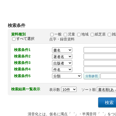
検索条件
資料種別
一般
児童
地域
紙芝居
雑
すべて選択
点字・録音資料
検索条件1
検索条件2
検索条件3
検索条件4
検索条件5
検索結果一覧表示
表示数
ソート順
清音化とは、仮名に濁点「゛」・半濁音符「゜」をつ