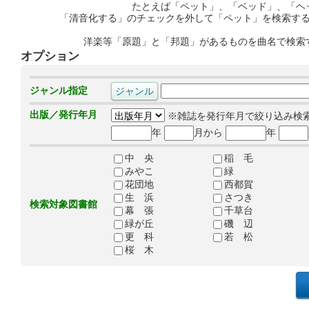
たとえば「ペット」、「ベッド」、「ヘ
「清音化する」のチェックを外して「ペット」を検索す
洋楽等「原題」と「邦題」があるものを曲名で検索
オプション
ジャンル指定
出版／発行年月
※雑誌を発行年月で絞り込み検
年
月から
年
中 央
稲 毛
みやこ
緑
花団地
西都賀
生 浜
さつき
検索対象図書館
幕 張
千草台
緑が丘
磯 辺
更 科
若 松
桜 木