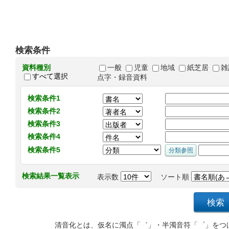
検索条件
資料種別
一般
児童
地域
紙芝居
雑
すべて選択
点字・録音資料
検索条件1
検索条件2
検索条件3
検索条件4
検索条件5
検索結果一覧表示
表示数
ソート順
清音化とは、仮名に濁点「゛」・半濁音符「゜」をつ