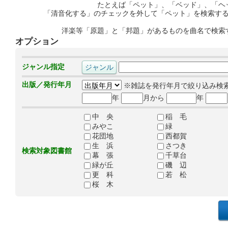
たとえば「ペット」、「ベッド」、「ヘ
「清音化する」のチェックを外して「ペット」を検索す
洋楽等「原題」と「邦題」があるものを曲名で検索
オプション
ジャンル指定
出版／発行年月
※雑誌を発行年月で絞り込み検
年
月から
年
中 央
稲 毛
みやこ
緑
花団地
西都賀
生 浜
さつき
検索対象図書館
幕 張
千草台
緑が丘
磯 辺
更 科
若 松
桜 木