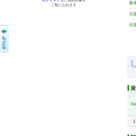
ログイン
すると表紙画像を
著
ご覧になれます
出
出
資
No
1