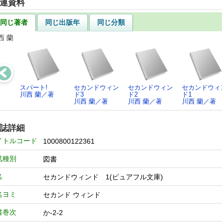
連資料
同じ著者
同じ出版年
同じ分類
西 蘭
スパート!
セカンドウィン
セカンドウィン
セカンドウィ
川西 蘭／著
ド3
ド2
ド1
川西 蘭／著
川西 蘭／著
川西 蘭／著
誌詳細
イトルコード
1000800122361
誌種別
図書
名
セカンドウィンド 1(ピュアフル文庫)
名ヨミ
セカンド ウィンド
書巻次
か-2-2