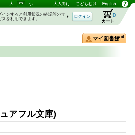
大
中
小
大人向け
こどもむけ
English
0
グインすると利用状況の確認等のサ
ビスを利用できます。
カート
マイ図書館
ュアフル文庫)