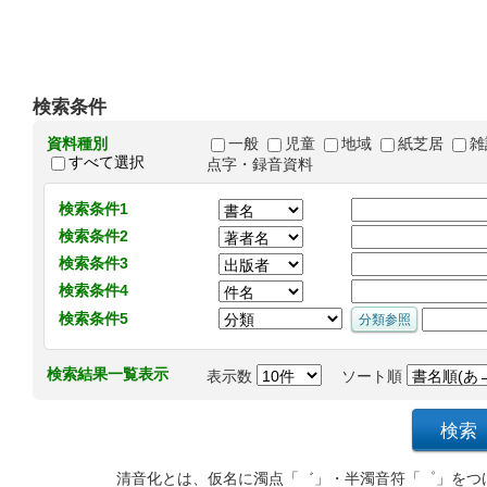
検索条件
資料種別
一般
児童
地域
紙芝居
雑
すべて選択
点字・録音資料
検索条件1
検索条件2
検索条件3
検索条件4
検索条件5
検索結果一覧表示
表示数
ソート順
清音化とは、仮名に濁点「゛」・半濁音符「゜」をつ