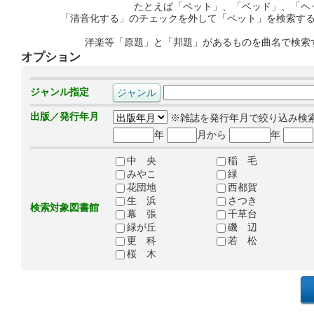
たとえば「ペット」、「ベッド」、「ヘ
「清音化する」のチェックを外して「ペット」を検索す
洋楽等「原題」と「邦題」があるものを曲名で検索
オプション
ジャンル指定
出版／発行年月
※雑誌を発行年月で絞り込み検
年
月から
年
中 央
稲 毛
みやこ
緑
花団地
西都賀
生 浜
さつき
検索対象図書館
幕 張
千草台
緑が丘
磯 辺
更 科
若 松
桜 木