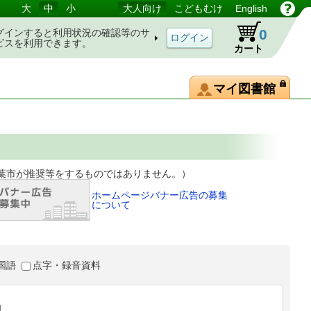
大
中
小
大人向け
こどもむけ
English
0
グインすると利用状況の確認等のサ
ビスを利用できます。
カート
マイ図書館
等をするものではありません。）
ホームページバナー広告の募集
について
国語
点字・録音資料