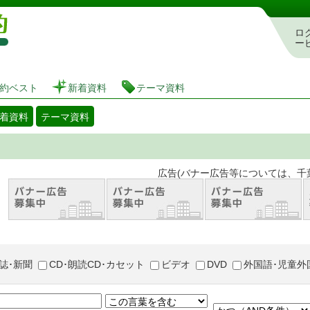
図書館 蔵書検索・予約システム
ロ
ー
約ベスト
新着資料
テーマ資料
着資料
テーマ資料
。 広告(バナー広告等については、千葉市が推奨
誌･新聞
CD･朗読CD･カセット
ビデオ
DVD
外国語･児童外