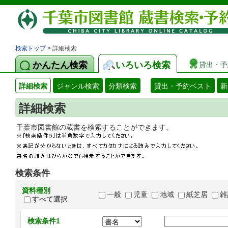
検索トップ
> 詳細検索
かんたん検索
いろいろ検索
貸出・予
詳細検索
ジャンル検索
分類検索
貸出・予約ベスト
新
詳細検索
千葉市図書館の蔵書を検索することができます
検索条件
資料種別
一般
児童
地域
紙芝居
雑
すべて選択
検索条件1