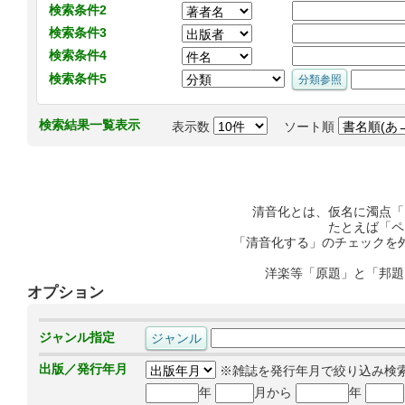
検索条件2
検索条件3
検索条件4
検索条件5
検索結果一覧表示
表示数
ソート順
清音化とは、仮名に濁点「
たとえば「ペ
「清音化する」のチェックを
洋楽等「原題」と「邦題
オプション
ジャンル指定
出版／発行年月
※雑誌を発行年月で絞り込み検
年
月から
年