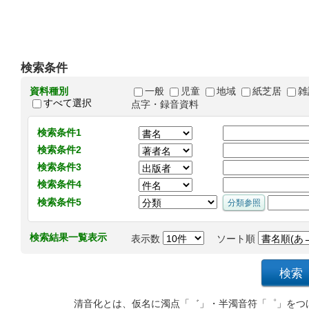
検索条件
資料種別
一般
児童
地域
紙芝居
雑
すべて選択
点字・録音資料
検索条件1
検索条件2
検索条件3
検索条件4
検索条件5
検索結果一覧表示
表示数
ソート順
清音化とは、仮名に濁点「゛」・半濁音符「゜」をつ