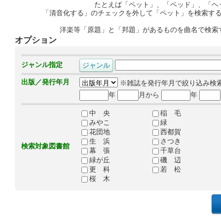
たとえば「ペット」、「ベッド」、「ヘ
「清音化する」のチェックを外して「ペット」を検索す
洋楽等「原題」と「邦題」があるものを曲名で検索
オプション
ジャンル指定
出版／発行年月
※雑誌を発行年月で絞り込み検
年
月から
年
中 央
稲 毛
みやこ
緑
花団地
西都賀
生 浜
さつき
検索対象図書館
幕 張
千草台
緑が丘
磯 辺
更 科
若 松
桜 木