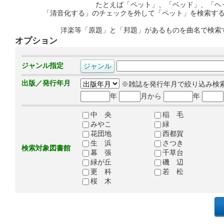
たとえば「ペット」、「ベッド」、「ヘ
「清音化する」のチェックを外して「ペット」を検索す
洋楽等「原題」と「邦題」があるものを曲名で検索
オプション
ジャンル指定
出版／発行年月
※雑誌を発行年月で絞り込み検
年
月から
年
中 央
稲 毛
みやこ
緑
花団地
西都賀
生 浜
さつき
検索対象図書館
幕 張
千草台
緑が丘
磯 辺
更 科
若 松
桜 木