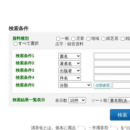
検索条件
資料種別
一般
児童
地域
紙芝居
雑
すべて選択
点字・録音資料
検索条件1
検索条件2
検索条件3
検索条件4
検索条件5
検索結果一覧表示
表示数
ソート順
清音化とは、仮名に濁点「゛」・半濁音符「゜」をつ