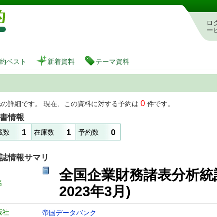
図書館 蔵書検索・予約システム
ロ
ー
約ベスト
新着資料
テーマ資料
0
誌の詳細です。 現在、この資料に対する予約は
件です。
書情報
1
1
0
蔵数
在庫数
予約数
誌情報サマリ
全国企業財務諸表分析統計 [
名
2023年3月)
版社
帝国データバンク