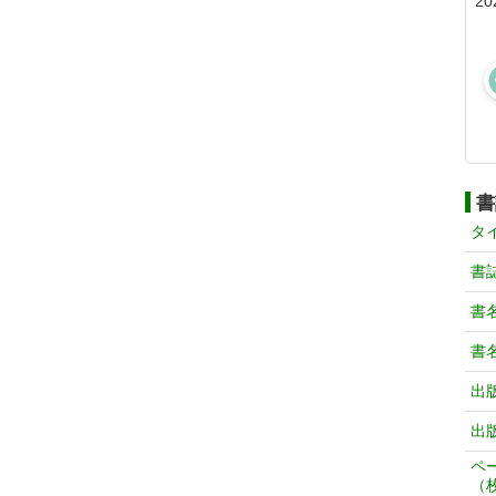
20
書
タ
書
書
書
出
出
ペ
（