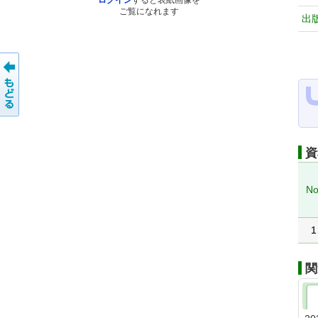
ログイン
すると表紙画像を
ご覧になれます
出
資
No
1
関