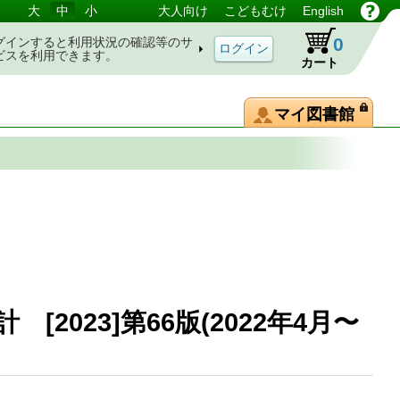
大
中
小
大人向け
こどもむけ
English
0
グインすると利用状況の確認等のサ
ビスを利用できます。
カート
マイ図書館
2023]第66版(2022年4月〜