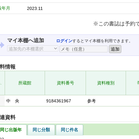
版年月
2023.11
※この書誌は予約
マイ本棚へ追加
ログイン
するとマイ本棚を利用できます。
料情報
.
所蔵館
資料番号
資料種別
中 央
9184361967
参考
連資料
同じ出版年
同じ分類
同じ件名