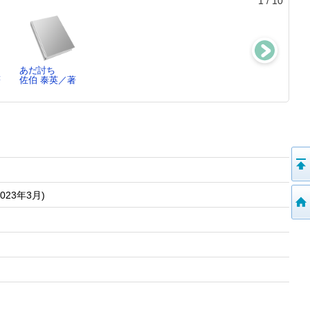
1
/
10
あだ討ち
署長シンドロー
夢よ、夢
がっこうのおば
著
佐伯 泰英／著
ム
佐伯 泰英／著
けずかん ：
今野 敏／著
おちこ…
斉藤 洋／作,
宮…
023年3月)