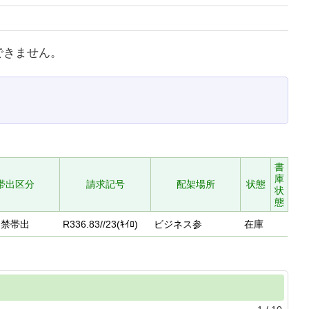
できません。
書
庫
帯出区分
請求記号
配架場所
状態
状
態
禁帯出
R336.83//23(ｷｲﾛ)
ビジネス参
在庫