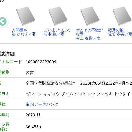
23
人間標本
まいまいつぶろ
街とその不確か
猪牙の娘
湊 かなえ／著
村木 嵐／著
な壁
佐伯 泰英／
村上 春樹／著
誌詳細
イトルコード
1000802223699
誌種別
図書
名
全国企業財務諸表分析統計 [2023]第66版(2022年4月〜2
名ヨミ
ゼンコク キギョウ ザイム ショヒョウ ブンセキ トウケイ
版社
帝国データバンク
版年月
2023.11
ージ数
36,453p
枚数）