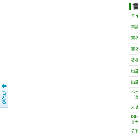
タ
書
書
書
著
出
出
ペ
（
大
IS
番
分