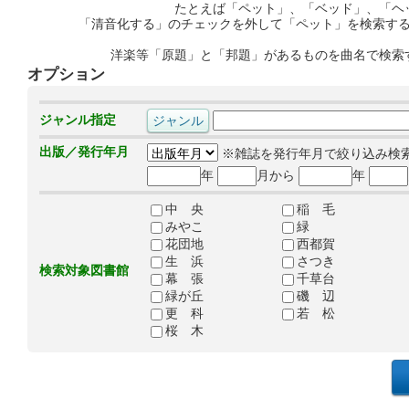
たとえば「ペット」、「ベッド」、「ヘ
「清音化する」のチェックを外して「ペット」を検索す
洋楽等「原題」と「邦題」があるものを曲名で検索
オプション
ジャンル指定
出版／発行年月
※雑誌を発行年月で絞り込み検
年
月から
年
中 央
稲 毛
みやこ
緑
花団地
西都賀
生 浜
さつき
検索対象図書館
幕 張
千草台
緑が丘
磯 辺
更 科
若 松
桜 木