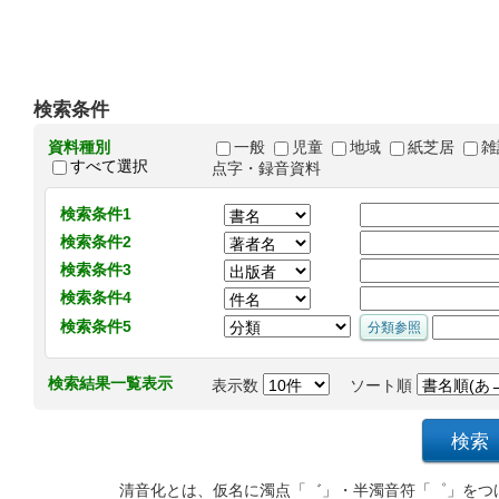
検索条件
資料種別
一般
児童
地域
紙芝居
雑
すべて選択
点字・録音資料
検索条件1
検索条件2
検索条件3
検索条件4
検索条件5
検索結果一覧表示
表示数
ソート順
清音化とは、仮名に濁点「゛」・半濁音符「゜」をつ