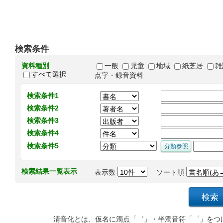
検索条件
資料種別
一般
児童
地域
紙芝居
雑
すべて選択
点字・録音資料
検索条件1
検索条件2
検索条件3
検索条件4
検索条件5
検索結果一覧表示
表示数
ソート順
清音化とは、仮名に濁点「゛」・半濁音符「゜」をつ