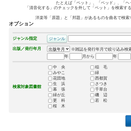
たとえば「ペット」、「ベッド」、「ヘ
「清音化する」のチェックを外して「ペット」を検索す
洋楽等「原題」と「邦題」があるものを曲名で検索
オプション
ジャンル指定
出版／発行年月
※雑誌を発行年月で絞り込み検
年
月から
年
中 央
稲 毛
みやこ
緑
花団地
西都賀
生 浜
さつき
検索対象図書館
幕 張
千草台
緑が丘
磯 辺
更 科
若 松
桜 木