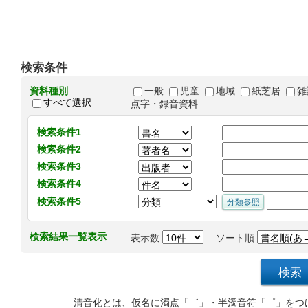
検索条件
資料種別
一般
児童
地域
紙芝居
雑
すべて選択
点字・録音資料
検索条件1
検索条件2
検索条件3
検索条件4
検索条件5
検索結果一覧表示
表示数
ソート順
清音化とは、仮名に濁点「゛」・半濁音符「゜」をつ