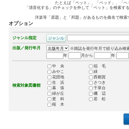
たとえば「ペット」、「ベッド」、「ヘ
「清音化する」のチェックを外して「ペット」を検索す
洋楽等「原題」と「邦題」があるものを曲名で検索
オプション
ジャンル指定
出版／発行年月
※雑誌を発行年月で絞り込み検
年
月から
年
中 央
稲 毛
みやこ
緑
花団地
西都賀
生 浜
さつき
検索対象図書館
幕 張
千草台
緑が丘
磯 辺
更 科
若 松
桜 木