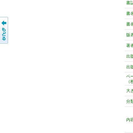
書
書
書
版
著
出
出
ペ
（
大
分
内