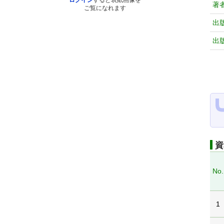
ログイン
すると表紙画像を
著
ご覧になれます
出
出
資
No.
1