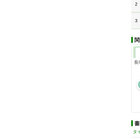
2
3
関
長
書
タ