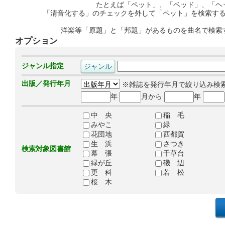
たとえば「ペット」、「ベッド」、「ヘ
「清音化する」のチェックを外して「ペット」を検索す
洋楽等「原題」と「邦題」があるものを曲名で検索
オプション
ジャンル指定
出版／発行年月
※雑誌を発行年月で絞り込み検
年
月から
年
中 央
稲 毛
みやこ
緑
花団地
西都賀
生 浜
さつき
検索対象図書館
幕 張
千草台
緑が丘
磯 辺
更 科
若 松
桜 木