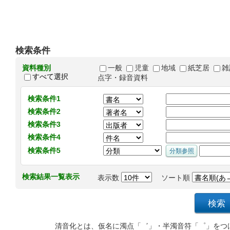
検索条件
資料種別
一般
児童
地域
紙芝居
雑
すべて選択
点字・録音資料
検索条件1
検索条件2
検索条件3
検索条件4
検索条件5
検索結果一覧表示
表示数
ソート順
清音化とは、仮名に濁点「゛」・半濁音符「゜」をつ