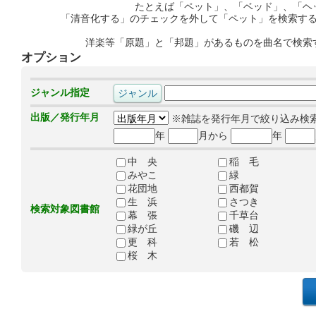
たとえば「ペット」、「ベッド」、「ヘ
「清音化する」のチェックを外して「ペット」を検索す
洋楽等「原題」と「邦題」があるものを曲名で検索
オプション
ジャンル指定
出版／発行年月
※雑誌を発行年月で絞り込み検
年
月から
年
中 央
稲 毛
みやこ
緑
花団地
西都賀
生 浜
さつき
検索対象図書館
幕 張
千草台
緑が丘
磯 辺
更 科
若 松
桜 木