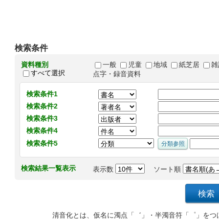
検索条件
資料種別
一般
児童
地域
紙芝居
雑
すべて選択
点字・録音資料
検索条件1
検索条件2
検索条件3
検索条件4
検索条件5
検索結果一覧表示
表示数
ソート順
清音化とは、仮名に濁点「゛」・半濁音符「゜」をつ